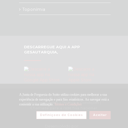
Toponímia
DESCARREGUE AQUI A APP
GESAUTARQUIA,
A Junta de Freguesia do Soito utiliza cookies para melhorar a sua
© 2026 Junta de Freguesia do Soito. Todos os
experiência de navegação e para fins estatísticos. Ao navegar está a
direitos reservados |
Termos e Condições
|
*
consentir a sua utilização.
Termos e Condições
Chamada para a rede fixa nacional.
Definiçoes de Cookies
Aceitar
Desenvolvido por: