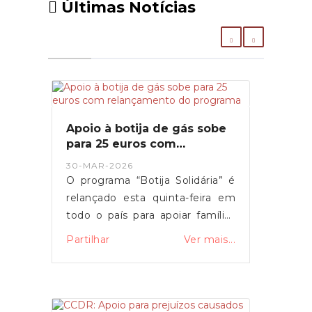
Últimas Notícias
Apoio à botija de gás sobe
para 25 euros com
relançamento do programa
30-MAR-2026
O programa “Botija Solidária” é
relançado esta quinta-feira em
todo o país para apoiar famílias
em situação de vulnerabilidade
Partilhar
Ver mais...
económica na compra de botijas
de gás. O primeiro-ministro Luís
Montenegro anunciou o
aumento da comparticipação de