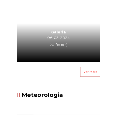
aplicação informática, na
Plataforma de Gestão dos
Programas de Apoio ao
Associativismo Jovem. Para tal,
é requisito importante proceder
Galeria
ao registo da entidade e do seu
06-03-2024
representante legal no Registo
20 foto(s)
Único IPDJ, caso ainda não
tenha havido lugar a registo.
Fonte: IPDJ
Ver Mais
Meteorologia