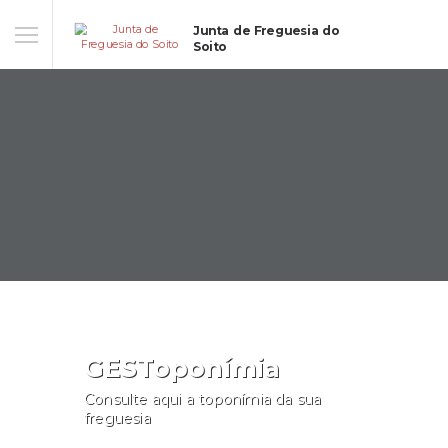
Junta de Freguesia do
Soito
GESToponímia
Consulte aqui a toponímia da sua
freguesia