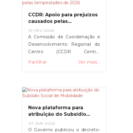
15 para 25 euros durante os
próximos três meses,
CCDR: Apoio para prejuízos
justificando a medida com o
causados pelas
impacto da guerra no Médio
tempestades de 2026
10-FEV-2026
Oriente.
A Comissão de Coordenação e
Desenvolvimento Regional do
Centro (CCDR Centro)
disponibilizou uma plataforma
Partilhar
Ver mais...
online para o registo de
prejuízos resultantes das
tempestades de 2026 que
afetaram vários concelhos da
Região Centro.O portal destina-
se a cidadãos, empresas,
Nova plataforma para
agricultores e municípios,
atribuição do Subsídio
permitindo a sinalização de
Social de Mobilidade
07-JAN-2026
danos em habitações, atividades
O Governo publicou o decreto-