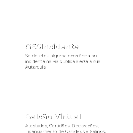
Consultar
GESIncidente
Se detetou alguma ocorrência ou
incidente na via pública alerte a sua
Autarquia
Participar
Balcão Virtual
Atestados, Certidões, Declarações,
Licenciamento de Canídeos e Felinos,