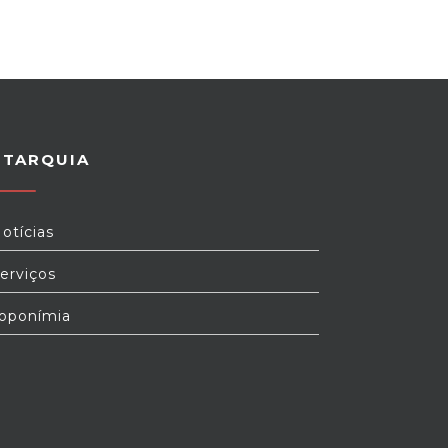
UTARQUIA
otícias
erviços
oponímia