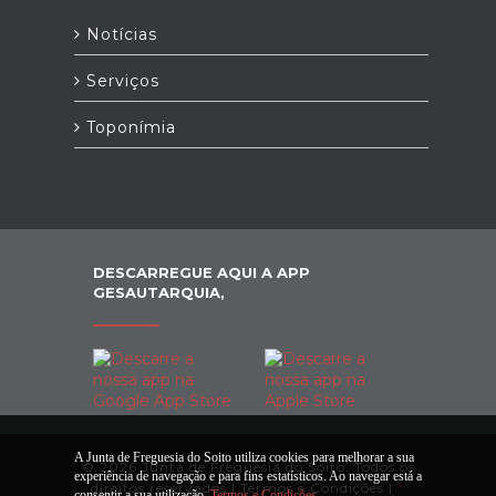
Notícias
Serviços
Toponímia
DESCARREGUE AQUI A APP
GESAUTARQUIA,
A Junta de Freguesia do Soito utiliza cookies para melhorar a sua
© 2026 Junta de Freguesia do Soito. Todos os
experiência de navegação e para fins estatísticos. Ao navegar está a
direitos reservados |
Termos e Condições
|
*
consentir a sua utilização.
Termos e Condições