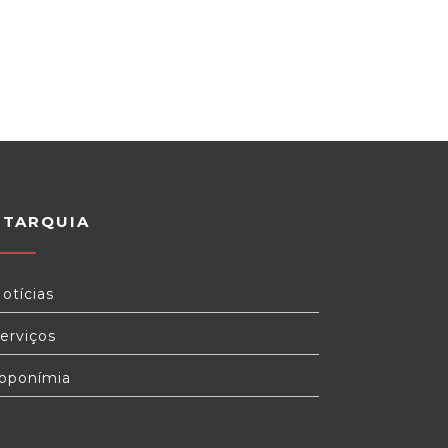
UTARQUIA
otícias
erviços
oponímia