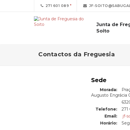
271 601 089
JF-SOITO@SABUGAL
Junta de Fre
Soito
Contactos da Freguesia
Sede
Morada:
Pra
Augusto Engrácia Ca
Morada:
6320
Telefone:
271
Email:
jf-
Horário:
Seg.