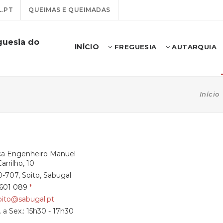
.PT
QUEIMAS E QUEIMADAS
guesia do
INÍCIO
FREGUESIA
AUTARQUIA
Início
ça Engenheiro Manuel
rrilho, 10
-707, Soito, Sabugal
 601 089
soito@sabugal.pt
 a Sex.: 15h30 - 17h30