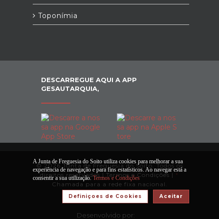
Toponímia
DESCARREGUE AQUI A APP
GESAUTARQUIA,
A Junta de Freguesia do Soito utiliza cookies para melhorar a sua
© 2026 Junta de Freguesia do Soito. Todos os
experiência de navegação e para fins estatísticos. Ao navegar está a
direitos reservados |
Termos e Condições
|
*
consentir a sua utilização.
Termos e Condições
Chamada para a rede fixa nacional.
Definiçoes de Cookies
Aceitar
Desenvolvido por: